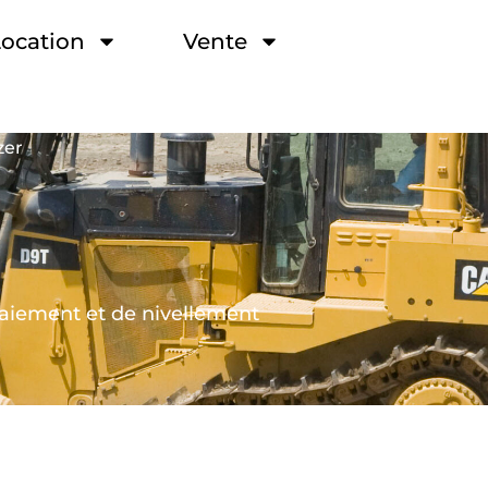
ocation
Vente
zer
laiement et de nivellement