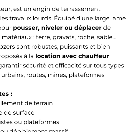
teur, est un engin de terrassement
es travaux lourds. Équipé d’une large lame
 pour
pousser, niveler ou déplacer
de
matériaux : terre, gravats, roche, sable…
dozers sont robustes, puissants et bien
proposés à la
location avec chauffeur
garantir sécurité et efficacité sur tous types
s urbains, routes, mines, plateformes
es :
llement de terrain
e de surface
istes ou plateformes
ou déblaiement massif