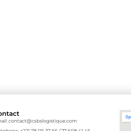
ontact
ail: contact@csbslogistique.com
éphone: +221 78 116 37 66 / 77 608 41 46