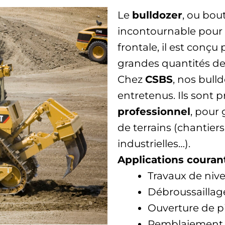
Le
bulldozer
, ou bou
incontournable pour l
frontale, il est conçu
grandes quantités de 
Chez
CSBS
, nos bull
entretenus. Ils sont 
professionnel
, pour 
de terrains (chantier
industrielles…).
Applications courant
Travaux de nive
Débroussaillag
Ouverture de p
Remblaiement 