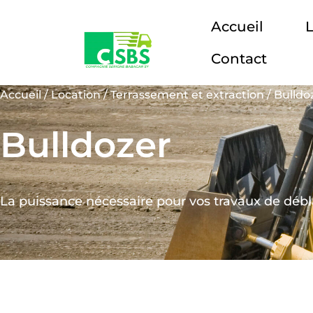
Aller
Accueil
L
au
contenu
Contact
Accueil
/
Location
/
Terrassement et extraction
/ Bulldo
Bulldozer
La puissance nécessaire pour vos travaux de déb