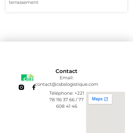
terrassement
Contact
Email:
contact@csbslogistique.com
F
a
Téléphone: +221
c
78 116 37 66 / 77
e
608 41 46
b
o
o
k
-