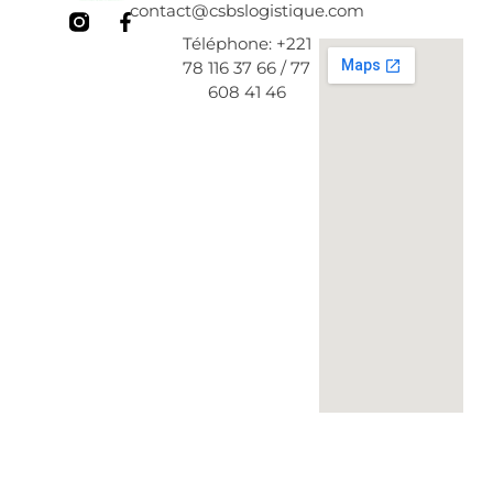
contact@csbslogistique.com
F
a
Téléphone: +221
c
78 116 37 66 / 77
e
608 41 46
b
o
o
k
-
f